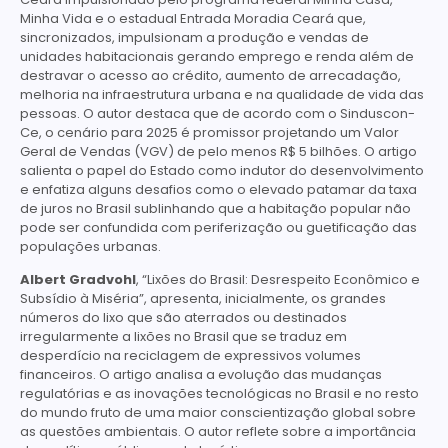
Minha Vida e o estadual Entrada Moradia Ceará que,
sincronizados, impulsionam a produção e vendas de
unidades habitacionais gerando emprego e renda além de
destravar o acesso ao crédito, aumento de arrecadação,
melhoria na infraestrutura urbana e na qualidade de vida das
pessoas. O autor destaca que de acordo com o Sinduscon-
Ce, o cenário para 2025 é promissor projetando um Valor
Geral de Vendas (VGV) de pelo menos R$ 5 bilhões. O artigo
salienta o papel do Estado como indutor do desenvolvimento
e enfatiza alguns desafios como o elevado patamar da taxa
de juros no Brasil sublinhando que a habitação popular não
pode ser confundida com periferização ou guetificação das
populações urbanas.
Albert Gradvohl
, “Lixões do Brasil: Desrespeito Econômico e
Subsídio à Miséria”, apresenta, inicialmente, os grandes
números do lixo que são aterrados ou destinados
irregularmente a lixões no Brasil que se traduz em
desperdício na reciclagem de expressivos volumes
financeiros. O artigo analisa a evolução das mudanças
regulatórias e as inovações tecnológicas no Brasil e no resto
do mundo fruto de uma maior conscientização global sobre
as questões ambientais. O autor reflete sobre a importância