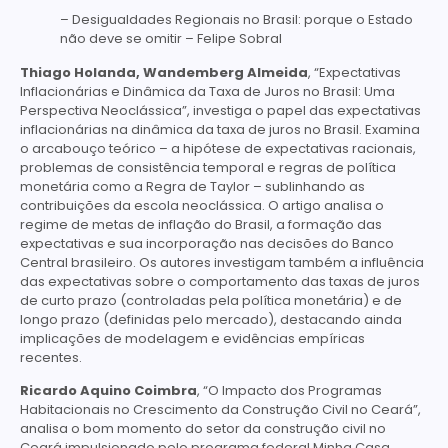
– Desigualdades Regionais no Brasil: porque o Estado
não deve se omitir – Felipe Sobral
Thiago Holanda, Wandemberg Almeida
, “Expectativas
Inflacionárias e Dinâmica da Taxa de Juros no Brasil: Uma
Perspectiva Neoclássica”, investiga o papel das expectativas
inflacionárias na dinâmica da taxa de juros no Brasil. Examina
o arcabouço teórico – a hipótese de expectativas racionais,
problemas de consistência temporal e regras de política
monetária como a Regra de Taylor – sublinhando as
contribuições da escola neoclássica. O artigo analisa o
regime de metas de inflação do Brasil, a formação das
expectativas e sua incorporação nas decisões do Banco
Central brasileiro. Os autores investigam também a influência
das expectativas sobre o comportamento das taxas de juros
de curto prazo (controladas pela política monetária) e de
longo prazo (definidas pelo mercado), destacando ainda
implicações de modelagem e evidências empíricas
recentes.
Ricardo Aquino Coimbra
, “O Impacto dos Programas
Habitacionais no Crescimento da Construção Civil no Ceará”,
analisa o bom momento do setor da construção civil no
Ceará impulsionado pelo programa federal Minha Casa,