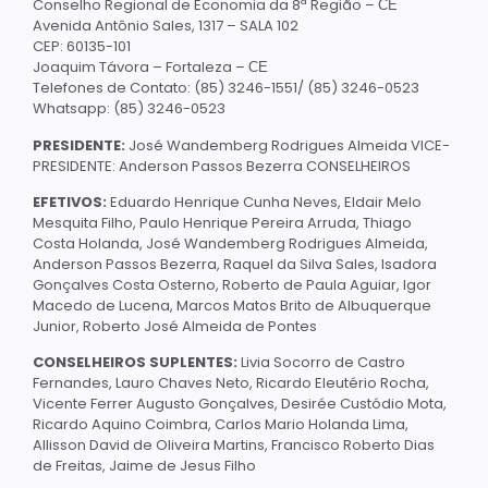
Conselho Regional de Economia da 8ª Região – СЕ
Avenida Antônio Sales, 1317 – SALA 102
CEP: 60135-101
Joaquim Távora – Fortaleza – СЕ
Telefones de Contato: (85) 3246-1551/ (85) 3246-0523
Whatsapp: (85) 3246-0523
PRESIDENTE:
José Wandemberg Rodrigues Almeida VICE-
PRESIDENTE: Anderson Passos Bezerra CONSELHEIROS
EFETIVOS:
Eduardo Henrique Cunha Neves, Eldair Melo
Mesquita Filho, Paulo Henrique Pereira Arruda, Thiago
Costa Holanda, José Wandemberg Rodrigues Almeida,
Anderson Passos Bezerra, Raquel da Silva Sales, Isadora
Gonçalves Costa Osterno, Roberto de Paula Aguiar, Igor
Macedo de Lucena, Marcos Matos Brito de Albuquerque
Junior, Roberto José Almeida de Pontes
CONSELHEIROS SUPLENTES:
Livia Socorro de Castro
Fernandes, Lauro Chaves Neto, Ricardo Eleutério Rocha,
Vicente Ferrer Augusto Gonçalves, Desirée Custódio Mota,
Ricardo Aquino Coimbra, Carlos Mario Holanda Lima,
Allisson David de Oliveira Martins, Francisco Roberto Dias
de Freitas, Jaime de Jesus Filho