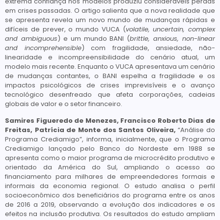
extrema confiança nos modelos produziu consideráveis perdas
em crises passadas. O artigo salienta que a nova realidade que
se apresenta revela um novo mundo de mudanças rápidas e
difíceis de prever, o mundo VUCA (
volatile, uncertain, complex
and ambiguous
) e um mundo BANI (
brittle, anxious, non-linear
and incomprehensible
) com fragilidade, ansiedade, não-
linearidade e incompreensibilidade do cenário atual, um
modelo mais recente. Enquanto o VUCA apresentava um cenário
de mudanças contantes, o BANI espelha a fragilidade e os
impactos psicológicos de crises imprevisíveis e o avanço
tecnológico desenfreado que afeta corporações, cadeias
globais de valor e o setor financeiro.
Samires Figueredo de Menezes, Francisco Roberto Dias de
Freitas, Patrícia de Monte dos Santos Oliveira,
“Análise do
Programa Crediamigo”, informa, inicialmente, que o Programa
Crediamigo lançado pelo Banco do Nordeste em 1988 se
apresenta como o maior programa de microcrédito produtivo e
orientado da América do Sul, ampliando o acesso ao
financiamento para milhares de empreendedores formais e
informais da economia regional. O estudo analisa o perfil
socioeconômico dos beneficiários do programa entre os anos
de 2016 a 2019, observando a evolução dos indicadores e os
efeitos na inclusão produtiva. Os resultados do estudo ampliam