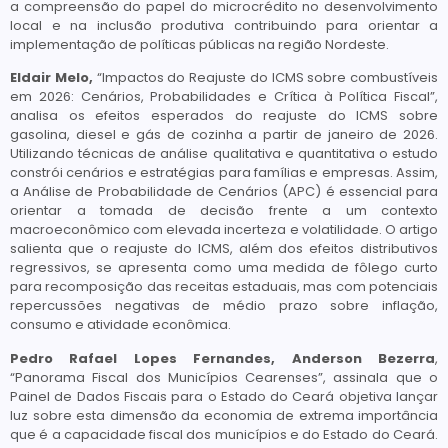
a compreensão do papel do microcrédito no desenvolvimento
local e na inclusão produtiva contribuindo para orientar a
implementação de políticas públicas na região Nordeste.
Eldair Melo,
“Impactos do Reajuste do ICMS sobre combustíveis
em 2026: Cenários, Probabilidades e Crítica à Política Fiscal”,
analisa os efeitos esperados do reajuste do ICMS sobre
gasolina, diesel e gás de cozinha a partir de janeiro de 2026.
Utilizando técnicas de análise qualitativa e quantitativa o estudo
constrói cenários e estratégias para famílias e empresas. Assim,
a Análise de Probabilidade de Cenários (APC) é essencial para
orientar a tomada de decisão frente a um contexto
macroeconômico com elevada incerteza e volatilidade. O artigo
salienta que o reajuste do ICMS, além dos efeitos distributivos
regressivos, se apresenta como uma medida de fôlego curto
para recomposição das receitas estaduais, mas com potenciais
repercussões negativas de médio prazo sobre inflação,
consumo e atividade econômica.
Pedro Rafael Lopes Fernandes, Anderson Bezerra
,
“Panorama Fiscal dos Municípios Cearenses”, assinala que o
Painel de Dados Fiscais para o Estado do Ceará objetiva lançar
luz sobre esta dimensão da economia de extrema importância
que é a capacidade fiscal dos municípios e do Estado do Ceará.