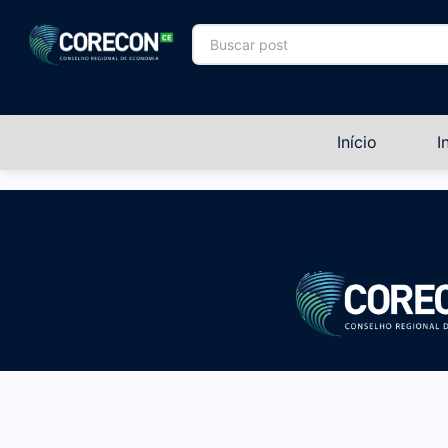
Início
I