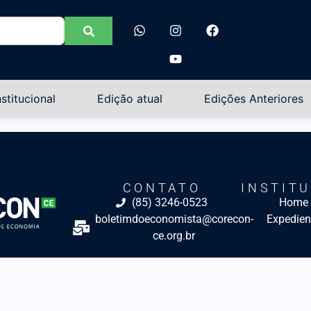
nstitucional
Edição atual
Edições Anteriores
CONTATO
INSTIT
(85) 3246-0523
Home
boletimdoeconomista@corecon-
Expedien
ce.org.br